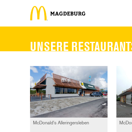
UNSERE RESTAURANT
McDonald's Alleringersleben
McDon