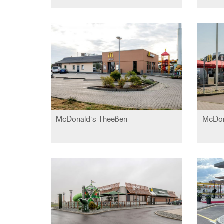
McDonald´s Theeßen
McDon