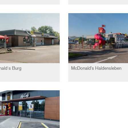
ald´s Burg
McDonald's Haldensleben