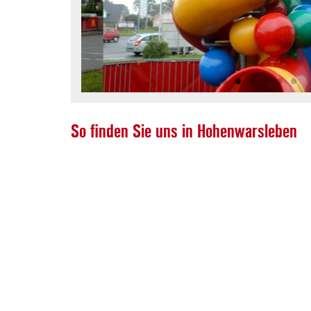
1
2
3
4
5
6
So finden Sie uns in Hohenwarsleben