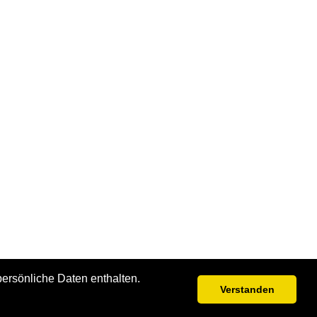
persönliche Daten enthalten.
Verstanden
›