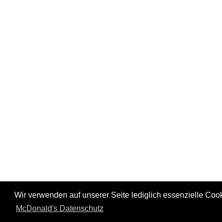
Wir verwenden auf unserer Seite lediglich essenzielle Cooki
© Copyright - McDonald's Magdeburg |
Impressum
|
McDo
McDonald's Datenschutz